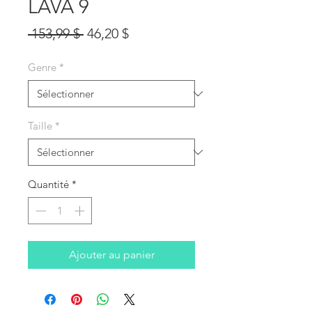
LAVA 9
Prix
Prix
 153,99 $ 
46,20 $
original
promotionnel
Genre
*
Taille
*
Quantité
*
Ajouter au panier