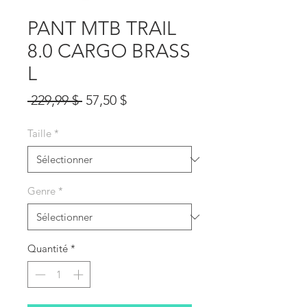
PANT MTB TRAIL
8.0 CARGO BRASS
L
Prix
Prix
 229,99 $ 
57,50 $
original
promotionnel
Taille
*
Genre
*
Quantité
*