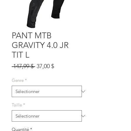
PANT MTB
GRAVITY 4.0 JR
TIT L
Prix
Prix
 147,99 $ 
37,00 $
original
promotionnel
Genre
*
Taille
*
Quantité
*