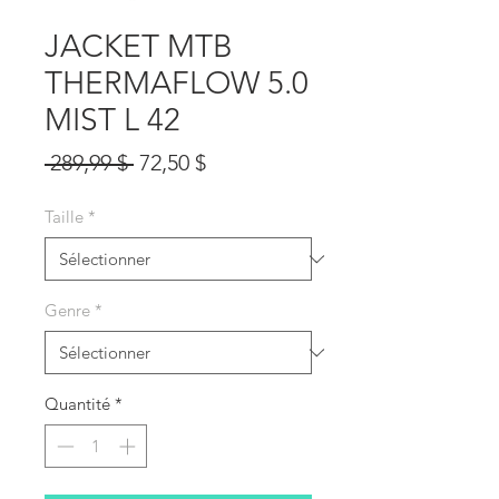
JACKET MTB
THERMAFLOW 5.0
MIST L 42
Prix
Prix
 289,99 $ 
72,50 $
original
promotionnel
Taille
*
Genre
*
Quantité
*