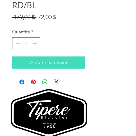
RD/BL
Prix
Prix
 179,99 $ 
72,00 $
original
promotionnel
Quantité
*
Ajouter au panier