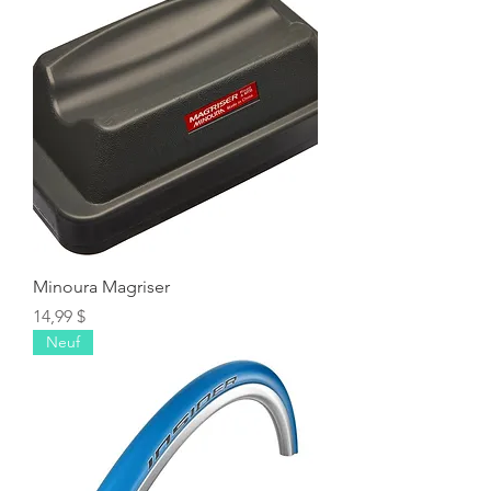
Minoura Magriser
Prix
14,99 $
Neuf