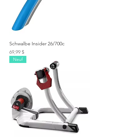
Schwalbe Insider 26/700c
Prix
69,99 $
Neuf