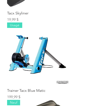
Tacx Skyliner
Prix
19,99 $
Usagé
Trainer Tacx Blue Matic
Prix
199,99 $
Neuf